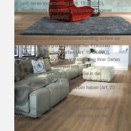
und deren Verarbeitung (Art. 15 DSGVO),
Berichtigung unrichtiger personenbezogener
Daten (Art. 16 DSGVO),
Löschung Ihrer bei uns gespeicherten Daten
(Art. 17 DSGVO),
Einschränkung der Datenverarbeitung, sofern wir
Ihre Daten aufgrund gesetzlicher Pflichten
noch nicht löschen dürfen (Art. 18 DSGVO),
Widerspruch gegen die Verarbeitung Ihrer Daten
bei uns (Art. 21 DSGVO) und
Datenübertragbarkeit, sofern Sie in die
Datenverarbeitung eingewilligt haben oder einen
Vertrag mit uns abgeschlossen haben (Art. 20
DSGVO).
Sofern Sie uns eine Einwilligung erteilt haben,
können Sie diese jederzeit mit Wirkung für die
Zukunft widerrufen.