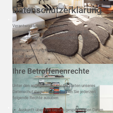
Datenschutzerklärung
Verantwortlicher im Sinne der
Datenschutzgesetze, insbesondere der EU-
Datenschutzgrundverordnung (DSGVO), ist:
Raumausstattung Krebs
Holger Krebs
Ihre Betroffenenrechte
Unter den angegebenen Kontaktdaten unseres
Datenschutzbeauftragten können Sie jederzeit
folgende Rechte ausüben:
Auskunft über Ihre bei uns gespeicherten Daten