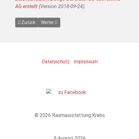
AG erstellt
(Version 2018-09-24).
Previous article: Impressum
Next article: Leistungen
Zurück
Weiter
Datenschutz
Impressum
© 2026 Raumausstattung Krebs
9 August 2026