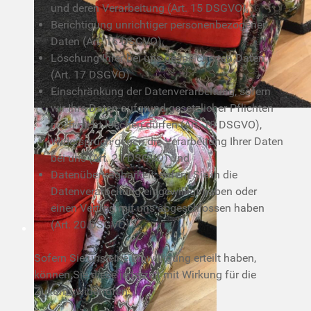
und deren Verarbeitung (Art. 15 DSGVO),
Berichtigung unrichtiger personenbezogener
Daten (Art. 16 DSGVO),
Löschung Ihrer bei uns gespeicherten Daten
(Art. 17 DSGVO),
Einschränkung der Datenverarbeitung, sofern
wir Ihre Daten aufgrund gesetzlicher Pflichten
noch nicht löschen dürfen (Art. 18 DSGVO),
Widerspruch gegen die Verarbeitung Ihrer Daten
bei uns (Art. 21 DSGVO) und
Datenübertragbarkeit, sofern Sie in die
Datenverarbeitung eingewilligt haben oder
einen Vertrag mit uns abgeschlossen haben
(Art. 20 DSGVO).
Sofern Sie uns eine Einwilligung erteilt haben,
können Sie diese jederzeit mit Wirkung für die
Zukunft widerrufen.