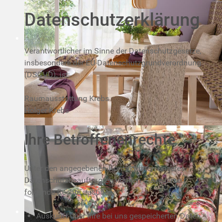
Datenschutzerklärung
Verantwortlicher im Sinne der Datenschutzgesetze,
insbesondere der EU-Datenschutzgrundverordnung
(DSGVO), ist:
Raumausstattung Krebs
Holger Krebs
Ihre Betroffenenrechte
Unter den angegebenen Kontaktdaten unseres
Datenschutzbeauftragten können Sie jederzeit
folgende Rechte ausüben:
Auskunft über Ihre bei uns gespeicherten Daten