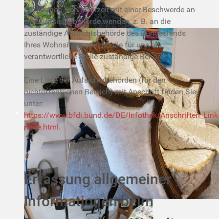
Sie können sich jederzeit mit einer Beschwerde an
eine Aufsichtsbehörde wenden, z. B. an die
zuständige Aufsichtsbehörde des Bundeslands
Ihres Wohnsitzes oder an die für uns als
verantwortliche Stelle zuständige Behörde.
Eine Liste der Aufsichtsbehörden (für den
nichtöffentlichen Bereich) mit Anschrift finden Sie
unter:
https://www.bfdi.bund.de/DE/Infothek/Anschriften_Links
node.html
.
Erfassung allgemeiner
Informationen beim