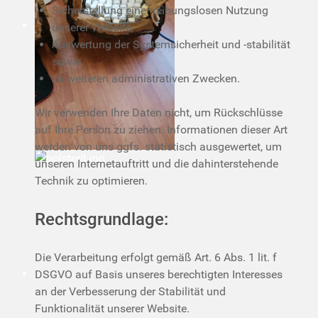
Sicherstellung einer reibungslosen Nutzung
unserer Website,
Auswertung der Systemsicherheit und -stabilität
sowie
zu weiteren administrativen Zwecken.
Wir verwenden Ihre Daten nicht, um Rückschlüsse
auf Ihre Person zu ziehen. Informationen dieser Art
werden von uns ggfs. statistisch ausgewertet, um
unseren Internetauftritt und die dahinterstehende
Technik zu optimieren.
Rechtsgrundlage:
Die Verarbeitung erfolgt gemäß Art. 6 Abs. 1 lit. f
DSGVO auf Basis unseres berechtigten Interesses
an der Verbesserung der Stabilität und
Funktionalität unserer Website.