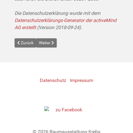
Die Datenschutzerklärung wurde mit dem
Datenschutzerklärungs-Generator der activeMind
AG erstellt
(Version 2018-09-24).
Previous article: Impressum
Next article: Leistungen
Zurück
Weiter
Datenschutz
Impressum
© 2026 Raumausstattung Krebs