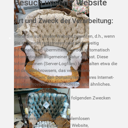
Besuch unserer Website
Art und Zweck der Verarbeitung:
Wenn Sie auf unsere Website zugreifen, d.h., wenn
Sie sich nicht registrieren oder anderweitig
Informationen übermitteln, werden automatisch
Informationen allgemeiner Natur erfasst. Diese
Informationen (Server-Logfiles) beinhalten etwa die
Art des Webbrowsers, das verwendete
Betriebssystem, den Domainnamen Ihres Internet-
Service-Providers, Ihre IP-Adresse und ähnliches.
Sie werden insbesondere zu folgenden Zwecken
verarbeitet:
Sicherstellung eines problemlosen
Verbindungsaufbaus der Website,